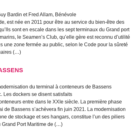
Guy Bardin et Fred Allam, Bénévole
e, est née en 2011 pour être au service du bien-être des
squ’lls sont en escale dans les sept terminaux du Grand port
arins, le Seamen’s Club, qu’elle gère est reconnu d’utilité
ns une zone fermée au public, selon le Code pour la sûreté
uaires (…)
 BASSENS
odernisation du terminal à conteneurs de Bassens
c. Les dockers se disent satisfaits
conteneurs entre dans le XXIe siècle. La première phase
uai de Bassens s’achèvera fin juin 2021. La modernisation
one de stockage et ses hangars, constitue l’un des piliers
u Grand Port Maritime de (…)